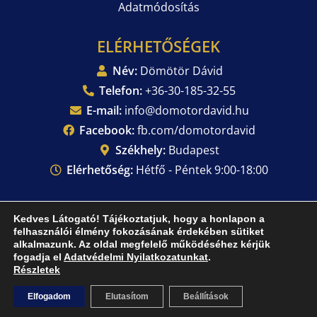
Adatmódosítás
ELÉRHETŐSÉGEK
Név:
Dömötör Dávid
Telefon:
+36-30-185-32-55
E-mail:
info@domotordavid.hu
Facebook:
fb.com/domotordavid
Székhely:
Budapest
Elérhetőség:
Hétfő - Péntek 9:00-18:00
AJÁNLATKÉRÉS
Kedves Látogató! Tájékoztatjuk, hogy a honlapon a
felhasználói élmény fokozásának érdekében sütiket
alkalmazunk. Az oldal megfelelő működéséhez kérjük
fogadja el
Adatvédelmi Nyilatkozatunkat
.
Copyright © 2024. – DomotorDavid.hu – Minden jog
Részletek
fenntartva.
Elfogadom
Elutasítom
Beállítások