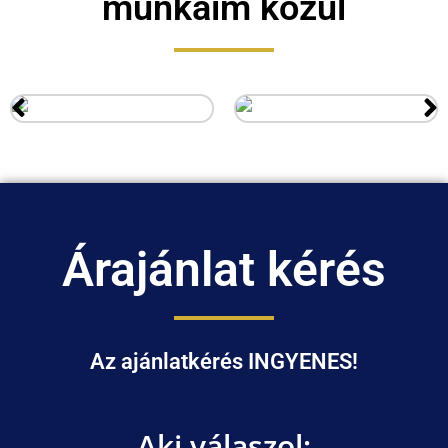
munkáim közül
Árajánlat kérés
Az ajánlatkérés INGYENES!
Aki válaszol: