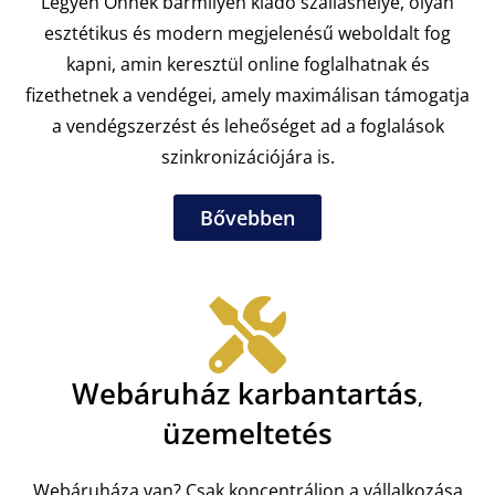
Legyen Önnek bármilyen kiadó szálláshelye, olyan
esztétikus és modern megjelenésű weboldalt fog
kapni, amin keresztül online foglalhatnak és
fizethetnek a vendégei, amely maximálisan támogatja
a vendégszerzést és leheőséget ad a foglalások
szinkronizációjára is.
Bővebben
Webáruház karbantartás
,
üzemeltetés
Webáruháza van? Csak koncentráljon a vállalkozása